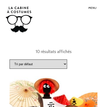
Search
Sear
for:
Butt
MENU
10 résultats affichés