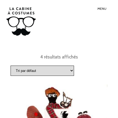
Search
Sear
for:
Butt
MENU
4 résultats affichés